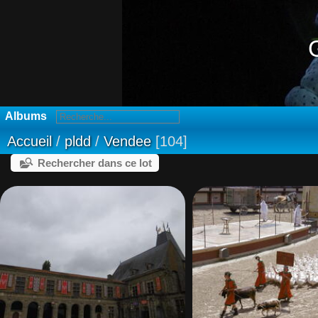
Albums
Accueil
/
pldd
/
Vendee
104
Rechercher dans ce lot