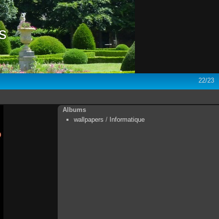
s
22/23
Albums
wallpapers
/
Informatique