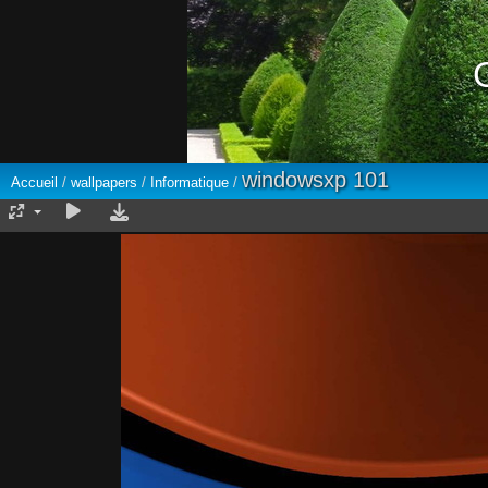
windowsxp 101
Accueil
/
wallpapers
/
Informatique
/