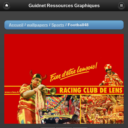
Guidnet Ressources Graphiques
Accueil
/
wallpapers
/
Sports
/
Football48