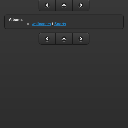
Albums
wallpapers
/
Sports