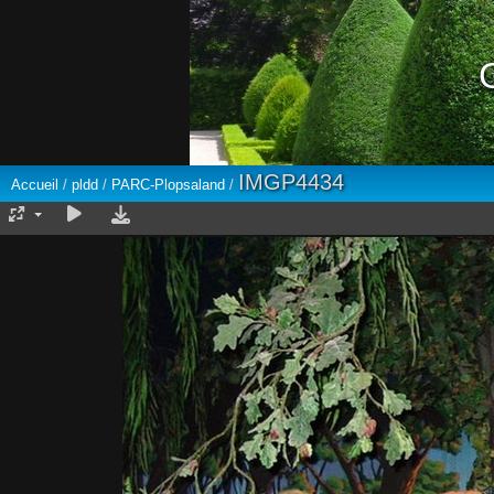
IMGP4434
Accueil
/
pldd
/
PARC-Plopsaland
/