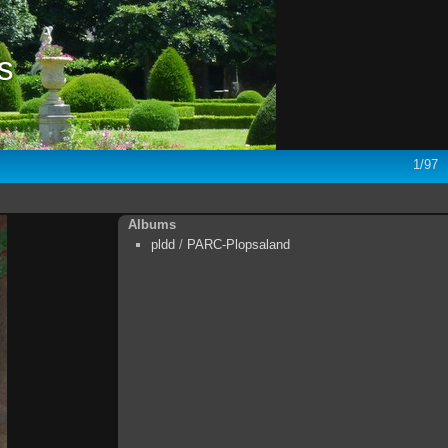
s
1/97
Albums
pldd
/
PARC-Plopsaland