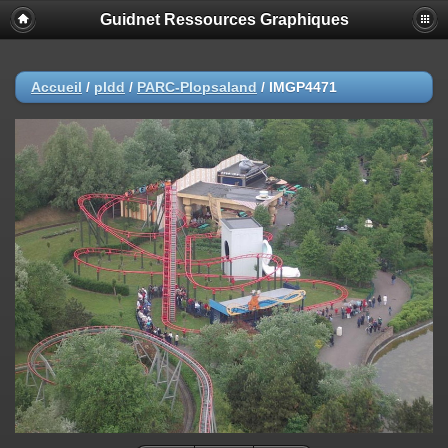
Guidnet Ressources Graphiques
Accueil
/
pldd
/
PARC-Plopsaland
/
IMGP4471