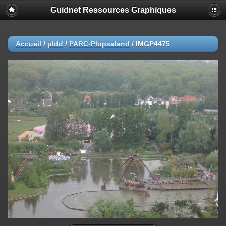
Guidnet Ressources Graphiques
Accueil
/
pldd
/
PARC-Plopsaland
/
IMGP4475