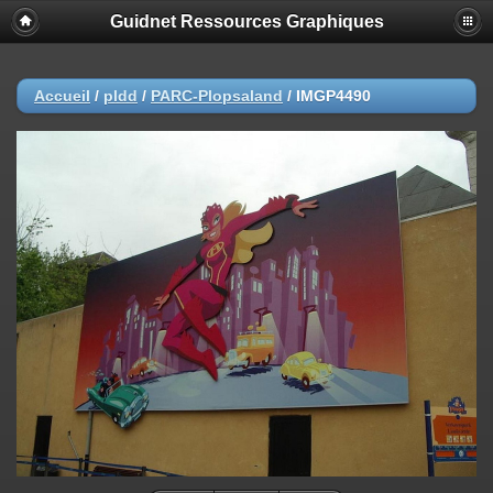
Guidnet Ressources Graphiques
Accueil
/
pldd
/
PARC-Plopsaland
/
IMGP4490