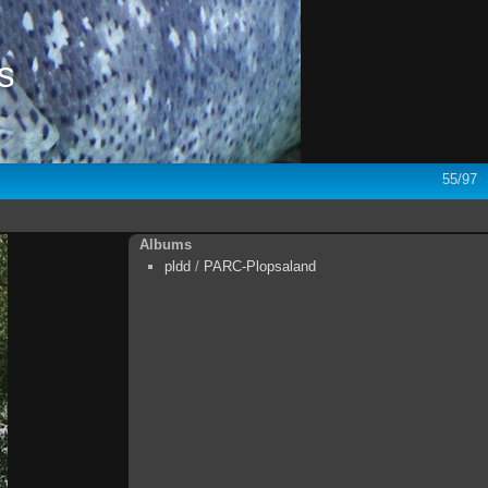
s
55/97
Albums
pldd
/
PARC-Plopsaland