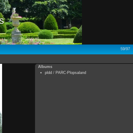
s
59/97
Albums
pldd
/
PARC-Plopsaland