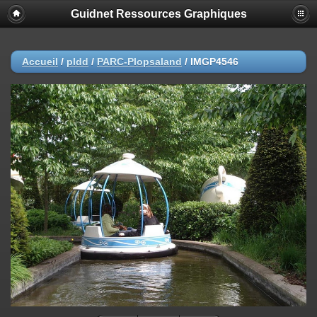
Guidnet Ressources Graphiques
Accueil
/
pldd
/
PARC-Plopsaland
/
IMGP4546